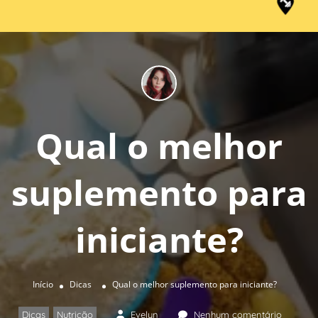
Qual o melhor
suplemento para
iniciante?
Início
Dicas
Qual o melhor suplemento para iniciante?
Dicas
Nutrição
Evelyn
Nenhum comentário
,