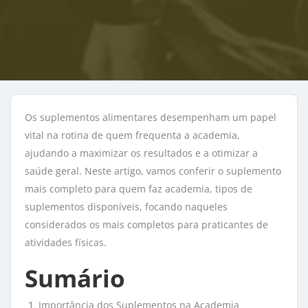
Os suplementos alimentares desempenham um papel
vital na rotina de quem frequenta a academia,
ajudando a maximizar os resultados e a otimizar a
saúde geral. Neste artigo, vamos conferir o suplemento
mais completo para quem faz academia, tipos de
suplementos disponíveis, focando naqueles
considerados os mais completos para praticantes de
atividades físicas.
Sumário
Importância dos Suplementos na Academia