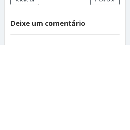
Deixe um comentário
Nome
E-mail
Salvar meus dados neste navegador para a próxima vez
que eu comentar.
Comentário