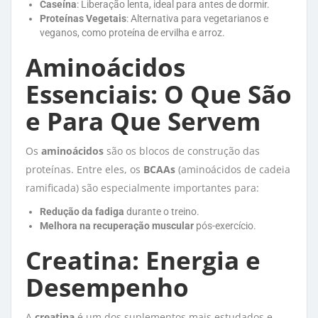
Caseína
: Liberação lenta, ideal para antes de dormir.
Proteínas Vegetais
: Alternativa para vegetarianos e
veganos, como proteína de ervilha e arroz.
Aminoácidos
Essenciais: O Que São
e Para Que Servem
Os
aminoácidos
são os blocos de construção das 
proteínas. Entre eles, os
BCAAs
(aminoácidos de cadeia 
ramificada) são especialmente importantes para:
Redução da fadiga
durante o treino.
Melhora na recuperação muscular
pós-exercício.
Creatina: Energia e
Desempenho
A
creatina
é um dos suplementos mais estudados e 