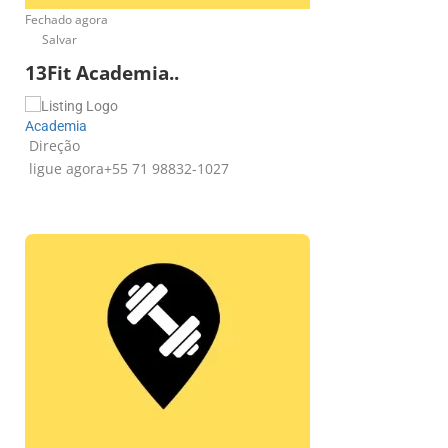
Fechado agora
Salvar
13Fit Academia..
Academia
Direção
ligue agora
+55 71 98832-1027