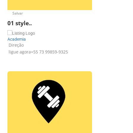
Salvar
01 style..
Academia
Direção
ligue agora
+55 73 99859-9325