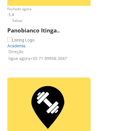
Fechado agora
3.4
Salvar
Panobianco Itinga..
Academia
Direção
ligue agora
+55 71 99958-3047