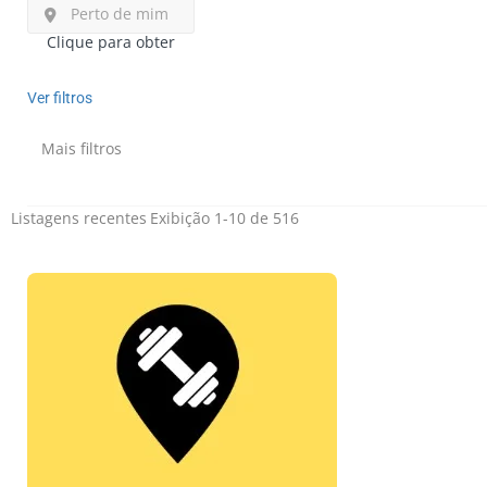
Perto de mim
Clique para obter
Ver filtros
Mais filtros
Listagens recentes
Exibição 1-10 de 516