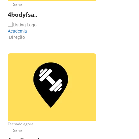
Salvar
4bodyfsa..
Academia
Direção
Fechado agora
Salvar