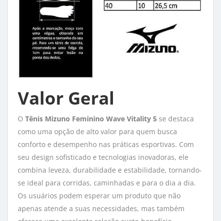
Valor Geral
O
Tênis Mizuno Feminino Wave Vitality 5
se destaca
como uma opção de alto valor para quem busca
conforto e desempenho nas práticas esportivas. Com
seu design sofisticado e tecnologias inovadoras, ele
combina leveza, durabilidade e estabilidade, tornando-
se ideal para corridas, caminhadas e para o dia a dia.
Os usuários podem esperar um produto que não
apenas atende a suas necessidades, mas também