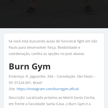
Se você está buscando aulas de funcional fight em São
Paulo para desenvolver força, flexibilidade e
coordenação, confira as opções no post abaixo.
Burn Gym
Endereço: R. Jaguaribe, 204 – Consolação, São Paulo –
SP, 01224-001, Brasil
Site:
https://instagram.com/burngym.oficial
Descrição: Localizado próximo ao Metrô Santa Cecília,
em frente a Faculdade Santa Casa, o Burn Gym é a