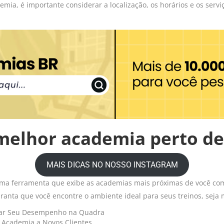
mia, é importante considerar a localização, os horários e os servi
melhor academia perto de
MAIS DICAS NO NOSSO INSTAGRAM
uma ferramenta que exibe as academias mais próximas de você com
nta que você encontre o ambiente ideal para seus treinos, seja m
orar Seu Desempenho na Quadra
 Academia a Novos Clientes