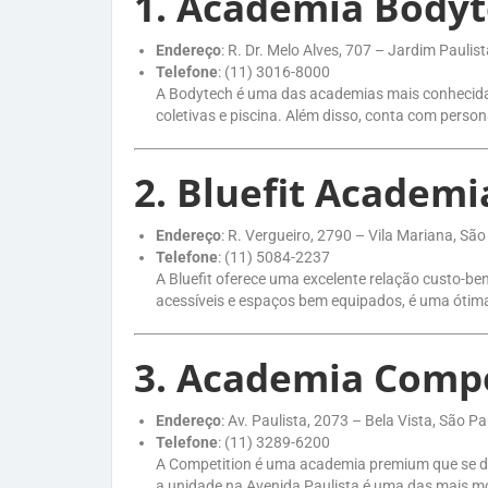
1.
Academia Bodyt
Endereço
: R. Dr. Melo Alves, 707 – Jardim Paulis
Telefone
: (11) 3016-8000
A Bodytech é uma das academias mais conhecidas 
coletivas e piscina. Além disso, conta com person
2.
Bluefit Academi
Endereço
: R. Vergueiro, 2790 – Vila Mariana, São
Telefone
: (11) 5084-2237
A Bluefit oferece uma excelente relação custo-b
acessíveis e espaços bem equipados, é uma ótim
3.
Academia Compe
Endereço
: Av. Paulista, 2073 – Bela Vista, São Pa
Telefone
: (11) 3289-6200
A Competition é uma academia premium que se des
a unidade na Avenida Paulista é uma das mais mo