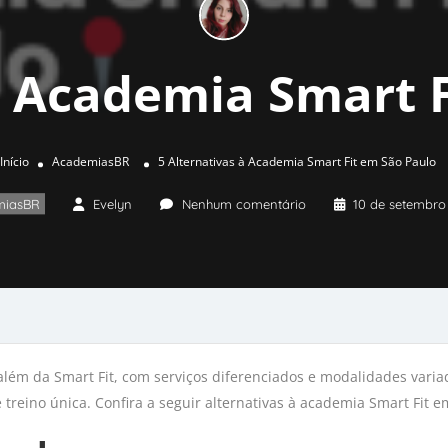
à Academia Smart 
Início
AcademiasBR
5 Alternativas à Academia Smart Fit em São Paulo
miasBR
Evelyn
Nenhum comentário
10 de setembro
lém da Smart Fit, com serviços diferenciados e modalidades variad
reino única. Confira a seguir alternativas à academia Smart Fit e