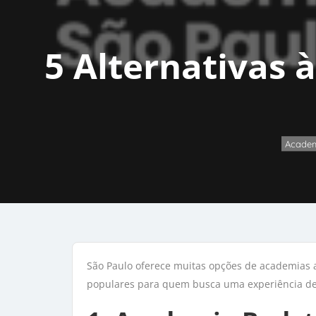
5 Alternativas 
Acade
São Paulo oferece muitas opções de academias a
populares para quem busca uma experiência de t