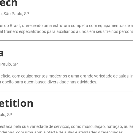
ech
ta, São Paulo, SP
do Brasil, oferecendo uma estrutura completa com equipamentos de alta
al trainers especializados para auxiliar os alunos em seus treinos person
a
 Paulo, SP
enefício, com equipamentos modernos e uma grande variedade de aulas, 
a opção para quem busca diversidade nas atividades.
tition
ulo, SP
taca pela sua variedade de serviços, como musculação, natação, aulas de
dernas, com uma ampla oferta de aulas e atividades diferenciadas.