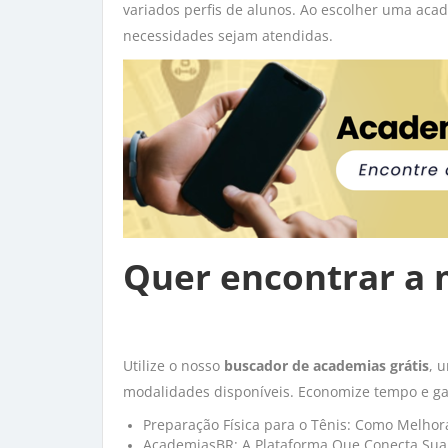
variados perfis de alunos. Ao escolher uma acade
necessidades sejam atendidas.
Quer encontrar a 
Utilize o nosso
buscador de academias grátis
, 
modalidades disponíveis. Economize tempo e gara
Preparação Física para o Tênis: Como Melh
AcademiasBR: A Plataforma Que Conecta Sua