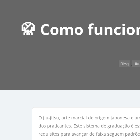
🥋 Como funcion
Blog
Jiu
,
O jiu-jitsu, arte marcial de origem japonesa e 
dos praticantes. Este sistema de graduação é e
requisitos para avançar de faixa seguem padrõ