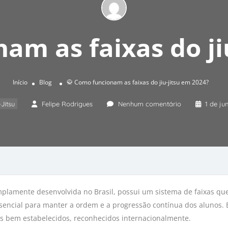
am as faixas do ji
Início
Blog
🥋 Como funcionam as faixas do jiu-jitsu em 2024?
-Jitsu
Felipe Rodrigues
Nenhum comentário
1 de ju
amplamente desenvolvida no Brasil, possui um sistema de faixas qu
ssencial para manter a ordem e a progressão contínua dos alunos.
es bem estabelecidos, reconhecidos internacionalmente.