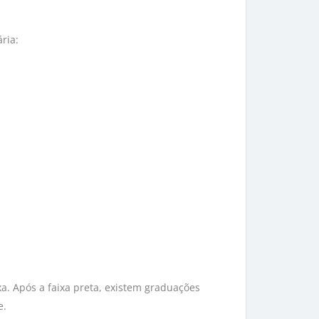
ária:
xa. Após a faixa preta, existem graduações
e.