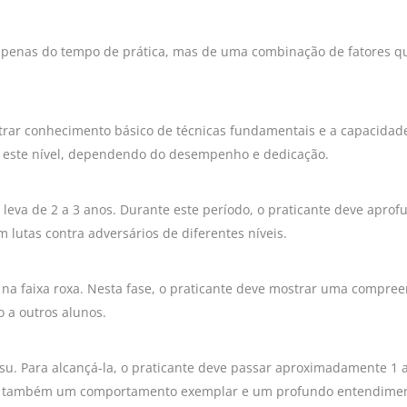
e apenas do tempo de prática, mas de uma combinação de fatores q
trar conhecimento básico de técnicas fundamentais e a capacidade 
ir este nível, dependendo do desempenho e dedicação.
e leva de 2 a 3 anos. Durante este período, o praticante deve apr
lutas contra adversários de diferentes níveis.
na faixa roxa. Nesta fase, o praticante deve mostrar uma compreen
 a outros alunos.
itsu. Para alcançá-la, o praticante deve passar aproximadamente 1
s também um comportamento exemplar e um profundo entendimento 