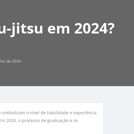
u-jitsu em 2024?
nho de 2024
e simbolizam o nível de habilidade e experiência
 Em 2024, o processo de graduação e os