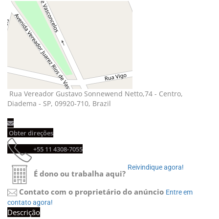
Rua Vereador Gustavo Sonnewend Netto,74 - Centro, 
Diadema - SP, 09920-710, Brazil
Obter direções 
+55 11 4308-7055 
Reivindique agora! 
É dono ou trabalha aqui?
Contato com o proprietário do anúncio
Entre em 
contato agora!
Descrição