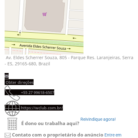
Av. Eldes Scherrer Souza, 805 - Parque Res. Laranjeiras, Serra 
- ES, 29165-680, Brazil
Obter direções 
+55 27 99618-6507 
https://wclub.com.br/
Reivindique agora! 
É dono ou trabalha aqui?
Contato com o proprietário do anúncio
Entre em 