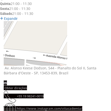
21:00 - 11:30
Quinta
21:00 - 11:30
Sexta
21:00 - 11:30
Sábado
Expandir
Av. Alonso Keese Dodson, 544 - Planalto do Sol II, Santa
Bárbara d'Oeste - SP, 13453-839, Brazil
Obter direções
+55 19 98241-0019
https://www.instagram.com/vitacademia/