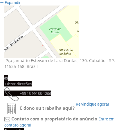
Expandir
Pça Januário Estevam de Lara Dantas, 130, Cubatão - SP, 
11525-158, Brazil
Obter direções 
+55 13 99188-1206 
Reivindique agora! 
É dono ou trabalha aqui?
Contato com o proprietário do anúncio
Entre em 
contato agora!