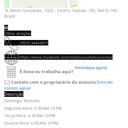
R. Bento Gonçalves, 1422 - Centro, Viamão - RS, 94415-700, 
Brazil
Obter direções 
+55 51 3444-8917 
https://www.facebook.com/vidativacademiaviamao
Reivindique agora! 
É dono ou trabalha aqui?
Contato com o proprietário do anúncio
Entre em 
contato agora!
Descrição
Domingo: Fechado
Segunda-Feira: 6:30 AM-10 PM
Terça-Feira: 6:30 AM-10 PM
Quarta-Feira: 6:30 AM-10 PM