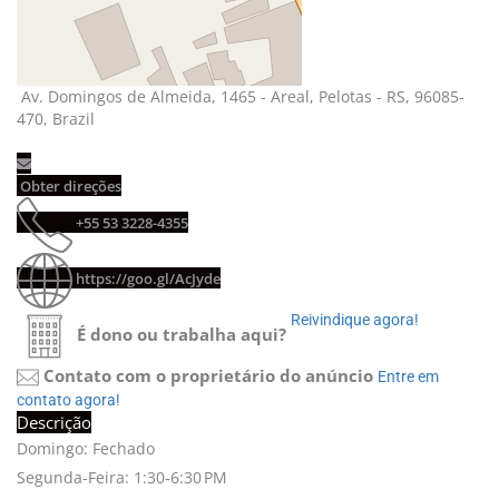
Av. Domingos de Almeida, 1465 - Areal, Pelotas - RS, 96085-
470, Brazil
Obter direções 
+55 53 3228-4355 
https://goo.gl/AcJyde
Reivindique agora! 
É dono ou trabalha aqui?
Contato com o proprietário do anúncio
Entre em 
contato agora!
Descrição
Domingo: Fechado
Segunda-Feira: 1:30-6:30 PM