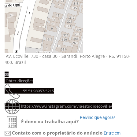
Av. Ecoville, 730 - casa 30 - Sarandi, Porto Alegre - RS, 91150-
400, Brazil
Obter direções 
+55 51 98957-5215 
https://www.instagram.com/viaestudioecoville/
Reivindique agora! 
É dono ou trabalha aqui?
Contato com o proprietário do anúncio
Entre em 