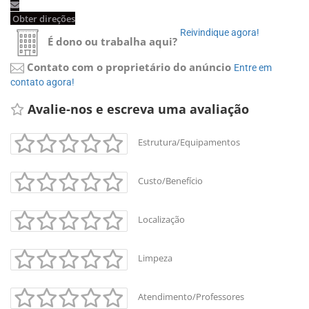
Obter direções 
Reivindique agora! 
É dono ou trabalha aqui?
Contato com o proprietário do anúncio
Entre em 
contato agora!
Avalie-nos e escreva uma avaliação 
Estrutura/Equipamentos
Custo/Benefício
Localização
Limpeza
Atendimento/Professores