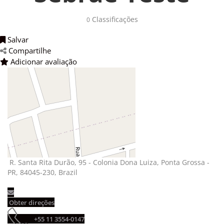
Classificações 
0
Salvar 
Compartilhe 
Adicionar avaliação 
R. Santa Rita Durão, 95 - Colonia Dona Luiza, Ponta Grossa - 
PR, 84045-230, Brazil
Obter direções 
+55 11 3554-0147 