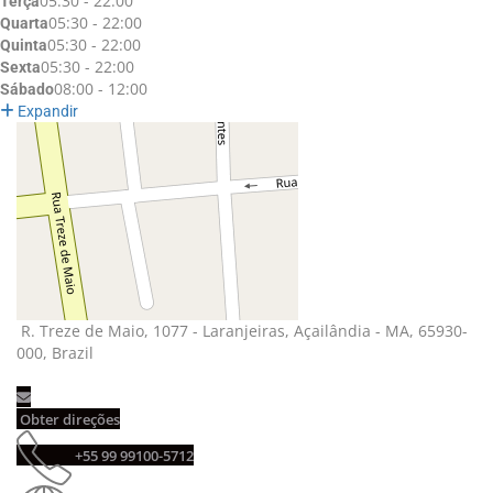
05:30 - 22:00
Terça
05:30 - 22:00
Quarta
05:30 - 22:00
Quinta
05:30 - 22:00
Sexta
08:00 - 12:00
Sábado
Expandir
R. Treze de Maio, 1077 - Laranjeiras, Açailândia - MA, 65930-
000, Brazil
Obter direções
+55 99 99100-5712