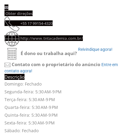
Obter direções 
+55 17 99154-4320 
http://www.tntacademia.com.br/
Reivindique agora! 
É dono ou trabalha aqui?
Contato com o proprietário do anúncio
Entre em 
contato agora!
Descrição
Domingo: Fechado
Segunda-feira: 5:30 AM-9 PM
Terça-feira: 5:30 AM-9 PM
Quarta-feira: 5:30 AM-9 PM
Quinta-feira: 5:30 AM-9 PM
Sexta-feira: 5:30 AM-9 PM
Sábado: Fechado