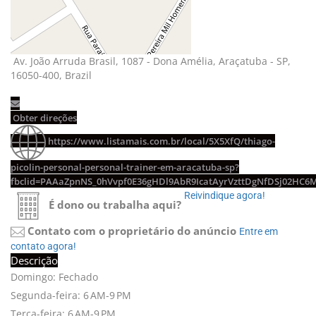
Av. João Arruda Brasil, 1087 - Dona Amélia, Araçatuba - SP, 
16050-400, Brazil
Obter direções 
https://www.listamais.com.br/local/5X5XfQ/thiago-
picolin-personal-personal-trainer-em-aracatuba-sp?
fbclid=PAAaZpnNS_0hVvpf0E36gHDl9AbR9IcatAyrVzttDgNfDSj02HC6
Reivindique agora! 
É dono ou trabalha aqui?
Contato com o proprietário do anúncio
Entre em 
contato agora!
Descrição
Domingo: Fechado
Segunda-feira: 6 AM-9 PM
Terça-feira: 6 AM-9 PM