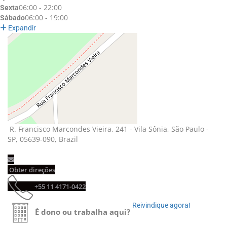
06:00 - 22:00
Sexta
06:00 - 19:00
Sábado
Expandir
R. Francisco Marcondes Vieira, 241 - Vila Sônia, São Paulo - 
SP, 05639-090, Brazil
Obter direções 
+55 11 4171-0422 
Reivindique agora! 
É dono ou trabalha aqui?