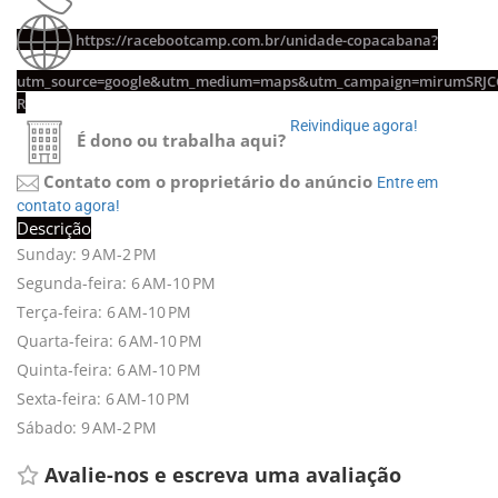
https://racebootcamp.com.br/unidade-copacabana?
utm_source=google&utm_medium=maps&utm_campaign=mirumSRJC
R
Reivindique agora! 
É dono ou trabalha aqui?
Contato com o proprietário do anúncio
Entre em 
contato agora!
Descrição
Sunday: 9 AM-2 PM
Segunda-feira: 6 AM-10 PM
Terça-feira: 6 AM-10 PM
Quarta-feira: 6 AM-10 PM
Quinta-feira: 6 AM-10 PM
Sexta-feira: 6 AM-10 PM
Sábado: 9 AM-2 PM
Avalie-nos e escreva uma avaliação 