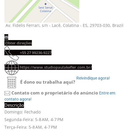
Av. Fidelis Ferrari, s/n - Lacê, Colatina - ES, 29703-030, Brazil 
Obter direções 
+55 27 99236-9227 
https://www.studiopaulakefler.com.br/
Reivindique agora! 
É dono ou trabalha aqui?
Contato com o proprietário do anúncio
Entre em 
contato agora!
Descrição
Domingo: Fechado
Segunda-Feira: 5-8 AM, 4-7 PM
Terça-Feira: 5-8 AM, 4-7 PM