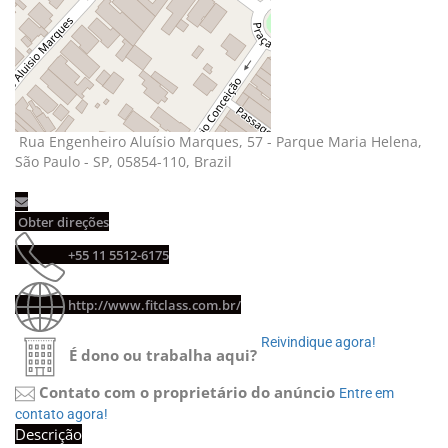
Rua Engenheiro Aluísio Marques, 57 - Parque Maria Helena, 
São Paulo - SP, 05854-110, Brazil
Obter direções 
+55 11 5512-6175 
http://www.fitclass.com.br/
Reivindique agora! 
É dono ou trabalha aqui?
Contato com o proprietário do anúncio
Entre em 
contato agora!
Descrição