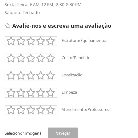
Leaflet
Sexta-Feira: 6 AM-12 PM, 2:30-8:30 PM
Sábado: Fechado
Avalie-nos e escreva uma avaliação 
Estrutura/Equipamentos
Custo/Benefício
Localização
Limpeza
Atendimento/Professores
Selecionar imagens
Navegar