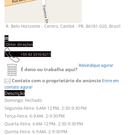
R. Belo Horizonte - Centro, Cambé - PR, 86181-020, Brazil 
Obter direções 
+55 43 3316-6211 
Reivindique agora! 
É dono ou trabalha aqui?
Contato com o proprietário do anúncio
Entre em 
contato agora!
Descrição
Domingo: Fechado
Segunda-Feira: 6 AM-12 PM, 2:30-9:30 PM
Terça-Feira: 6-9 AM, 2-9:30 PM
Quarta-Feira: 6 AM-12 PM, 2:30-9:30 PM
Quinta-Feira: 6-9 AM, 2-9:30 PM
+
-