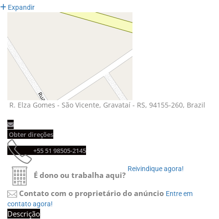
Expandir
R. Elza Gomes - São Vicente, Gravataí - RS, 94155-260, Brazil 
Obter direções 
+55 51 98505-2145 
Reivindique agora! 
É dono ou trabalha aqui?
Contato com o proprietário do anúncio
Entre em 
contato agora!
Descrição