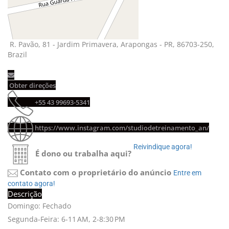
R. Pavão, 81 - Jardim Primavera, Arapongas - PR, 86703-250, 
Brazil
Obter direções 
+55 43 99693-5341 
https://www.instagram.com/studiodetreinamento_an/
Reivindique agora! 
É dono ou trabalha aqui?
Contato com o proprietário do anúncio
Entre em 
contato agora!
Descrição
Domingo: Fechado
Segunda-Feira: 6-11 AM, 2-8:30 PM