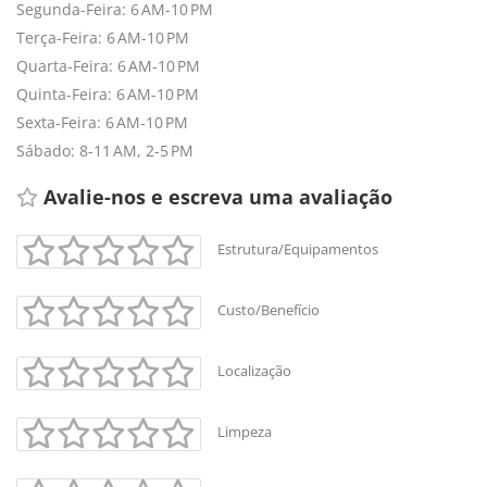
Segunda-Feira: 6 AM-10 PM
Terça-Feira: 6 AM-10 PM
+
-
Quarta-Feira: 6 AM-10 PM
Leaflet
Quinta-Feira: 6 AM-10 PM
Sexta-Feira: 6 AM-10 PM
Sábado: 8-11 AM, 2-5 PM
Avalie-nos e escreva uma avaliação 
Estrutura/Equipamentos
Custo/Benefício
Localização
Limpeza