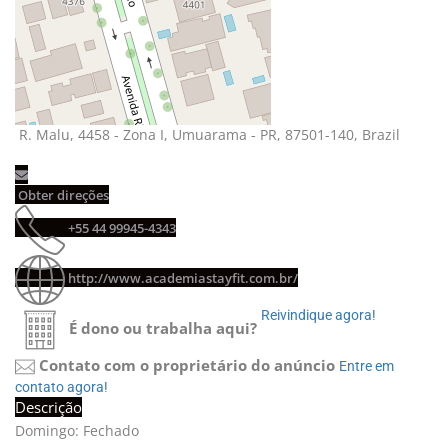
R. Malu, 4458 - Zona I, Umuarama - PR, 87501-140, Brazil 
Obter direções 
+55 44 99945-4343 
http://www.academiastayfit.com.br/
Reivindique agora! 
É dono ou trabalha aqui?
Contato com o proprietário do anúncio
Entre em 
contato agora!
Descrição
Domingo: Fechado