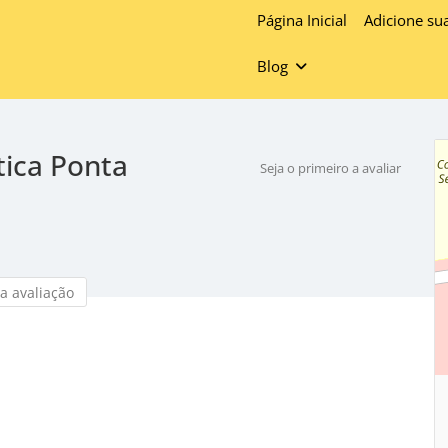
Página Inicial
Adicione su
Blog
tica Ponta
Seja o primeiro a avaliar
a avaliação