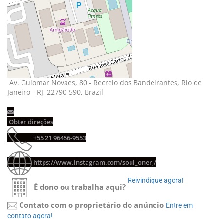
Av. Guiomar Novaes, 80 - Recreio dos Bandeirantes, Rio de 
Janeiro - RJ, 22790-590, Brazil
Obter direções 
+55 21 96456-9553 
https://www.instagram.com/soul_onerj/
Reivindique agora! 
É dono ou trabalha aqui?
Contato com o proprietário do anúncio
Entre em 
contato agora!