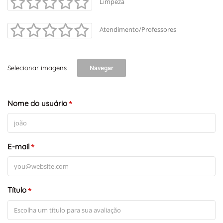
Limpeza
Atendimento/Professores
Selecionar imagens
Navegar
+
-
Leaflet
Nome do usuário
*
E-mail
*
Título
*