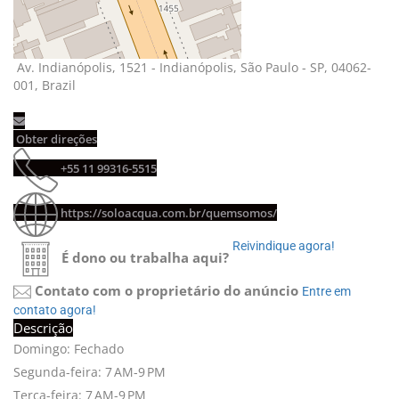
Av. Indianópolis, 1521 - Indianópolis, São Paulo - SP, 04062-
001, Brazil
Obter direções 
+55 11 99316-5515 
https://soloacqua.com.br/quemsomos/
Reivindique agora! 
É dono ou trabalha aqui?
Contato com o proprietário do anúncio
Entre em 
contato agora!
Descrição
Domingo: Fechado
Segunda-feira: 7 AM-9 PM
Terça-feira: 7 AM-9 PM