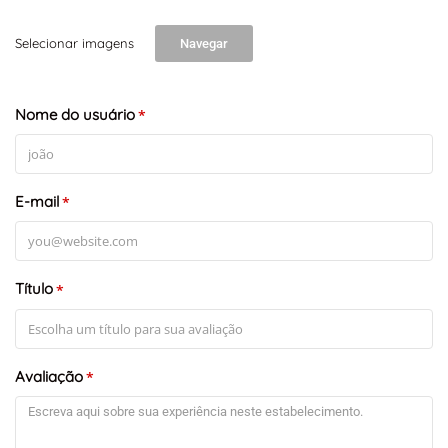
Selecionar imagens
Navegar
+
-
Leaflet
Nome do usuário
*
E-mail
*
Título
*
Avaliação
*