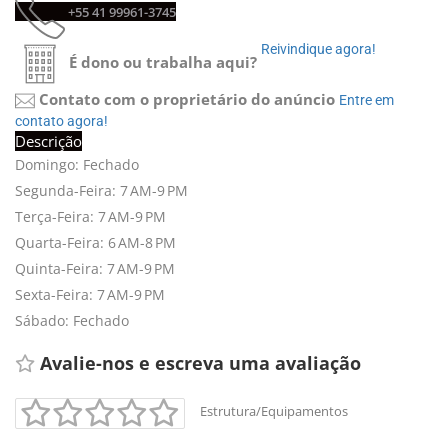
+55 41 99961-3745 
Reivindique agora! 
É dono ou trabalha aqui?
Contato com o proprietário do anúncio
Entre em 
contato agora!
Descrição
Domingo: Fechado
Segunda-Feira: 7 AM-9 PM
Terça-Feira: 7 AM-9 PM
Quarta-Feira: 6 AM-8 PM
Quinta-Feira: 7 AM-9 PM
Sexta-Feira: 7 AM-9 PM
Sábado: Fechado
Avalie-nos e escreva uma avaliação 
Estrutura/Equipamentos