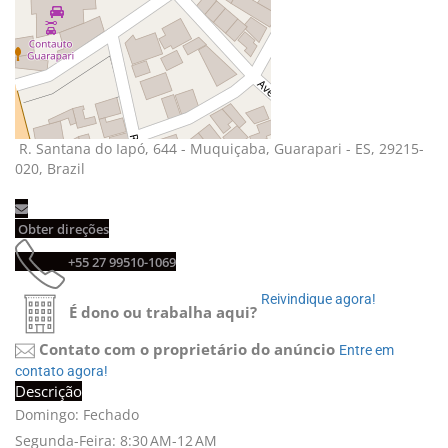
R. Santana do Iapó, 644 - Muquiçaba, Guarapari - ES, 29215-
020, Brazil
Obter direções 
+55 27 99510-1069 
Reivindique agora! 
É dono ou trabalha aqui?
Contato com o proprietário do anúncio
Entre em 
contato agora!
Descrição
Domingo: Fechado
Segunda-Feira: 8:30 AM-12 AM