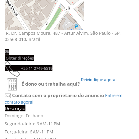
R. Dr. Campos Moura, 487 - Artur Alvim, São Paulo - SP, 
03568-010, Brazil
Obter direções 
+55 11 2749-6519 
Reivindique agora! 
É dono ou trabalha aqui?
Contato com o proprietário do anúncio
Entre em 
contato agora!
Descrição
Domingo: Fechado
Segunda-feira: 6 AM-11 PM
Terça-feira: 6 AM-11 PM