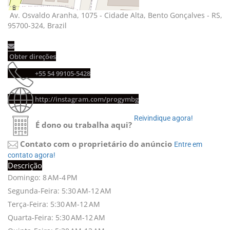
Av. Osvaldo Aranha, 1075 - Cidade Alta, Bento Gonçalves - RS, 
95700-324, Brazil
Obter direções 
+55 54 99105-5428 
http://instagram.com/progymbg
Reivindique agora! 
É dono ou trabalha aqui?
Contato com o proprietário do anúncio
Entre em 
contato agora!
Descrição
Domingo: 8 AM-4 PM
Segunda-Feira: 5:30 AM-12 AM
Terça-Feira: 5:30 AM-12 AM
Quarta-Feira: 5:30 AM-12 AM