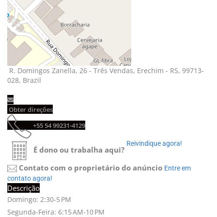
R. Domingos Zanella, 26 - Três Vendas, Erechim - RS, 99713-
028, Brazil
Obter direções 
+55 54 99231-4129 
Reivindique agora! 
É dono ou trabalha aqui?
Contato com o proprietário do anúncio
Entre em 
contato agora!
Descrição
Domingo: 2:30-5 PM
Segunda-Feira: 6:15 AM-10 PM