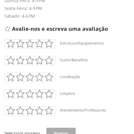
Quinta-Feira: 4-9 PM
Sexta-Feira: 4-9 PM
Sábado: 4-6 PM
Avalie-nos e escreva uma avaliação 
Estrutura/Equipamentos
Custo/Benefício
Localização
Limpeza
Atendimento/Professores
Selecionar imagens
Navegar