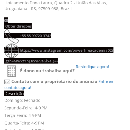
Loteamento Dona Laura, Quadra 2 - União das Vilas, 
Uruguaiana - RS, 97509-038, Brazil
Obter direções 
+55 55 99720-3742 
https://www.instagram.com/powerlifeacademia02?
igsh=MWxtYnJ3cWRveGlxeQ==
Reivindique agora! 
É dono ou trabalha aqui?
Contato com o proprietário do anúncio
Entre em 
contato agora!
Descrição
Domingo: Fechado
Segunda-Feira: 4-9 PM
Terça-Feira: 4-9 PM
Quarta-Feira: 4-9 PM