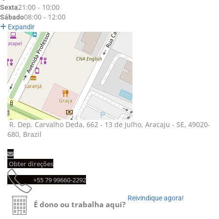
21:00 - 10:00
Sexta
08:00 - 12:00
Sábado
Expandir
R. Dep. Carvalho Deda, 662 - 13 de Julho, Aracaju - SE, 49020-
680, Brazil
Obter direções 
+55 79 99660-2292 
Reivindique agora! 
É dono ou trabalha aqui?