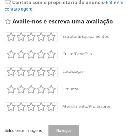
Contato com o proprietário do anúncio
Entre em 
contato agora!
Avalie-nos e escreva uma avaliação 
Estrutura/Equipamentos
Custo/Benefício
Localização
Limpeza
Atendimento/Professores
+
-
Selecionar imagens
Navegar
Leaflet