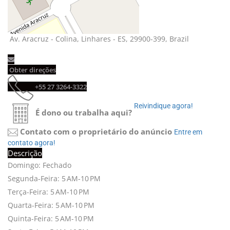
Av. Aracruz - Colina, Linhares - ES, 29900-399, Brazil 
Obter direções 
+55 27 3264-3322 
Reivindique agora! 
É dono ou trabalha aqui?
Contato com o proprietário do anúncio
Entre em 
contato agora!
Descrição
Domingo: Fechado
Segunda-Feira: 5 AM-10 PM
Terça-Feira: 5 AM-10 PM
Quarta-Feira: 5 AM-10 PM
Quinta-Feira: 5 AM-10 PM