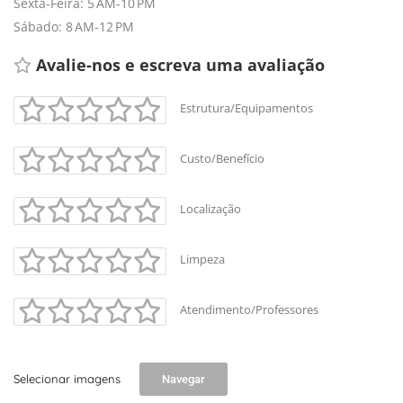
Sexta-Feira: 5 AM-10 PM
Sábado: 8 AM-12 PM
Avalie-nos e escreva uma avaliação 
Estrutura/Equipamentos
Custo/Benefício
Localização
+
-
Leaflet
Limpeza
Atendimento/Professores
Selecionar imagens
Navegar