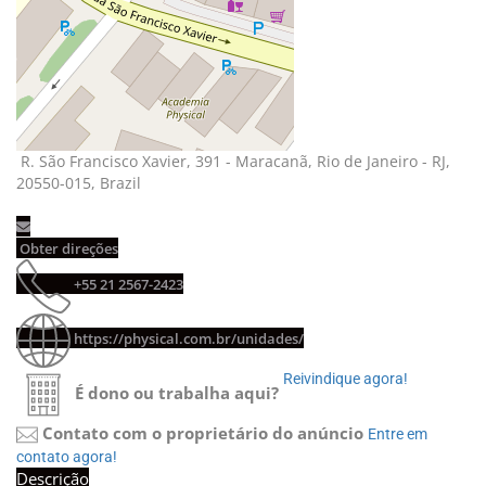
R. São Francisco Xavier, 391 - Maracanã, Rio de Janeiro - RJ, 
20550-015, Brazil
Obter direções 
+55 21 2567-2423 
https://physical.com.br/unidades/
Reivindique agora! 
É dono ou trabalha aqui?
Contato com o proprietário do anúncio
Entre em 
contato agora!
Descrição