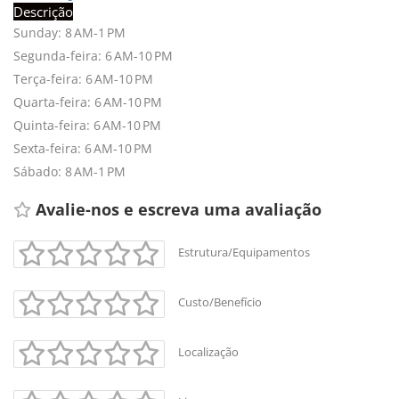
Descrição
Sunday: 8 AM-1 PM
Segunda-feira: 6 AM-10 PM
Terça-feira: 6 AM-10 PM
+
-
Quarta-feira: 6 AM-10 PM
Leaflet
Quinta-feira: 6 AM-10 PM
Sexta-feira: 6 AM-10 PM
Sábado: 8 AM-1 PM
Avalie-nos e escreva uma avaliação
Estrutura/Equipamentos
Custo/Benefício
Localização