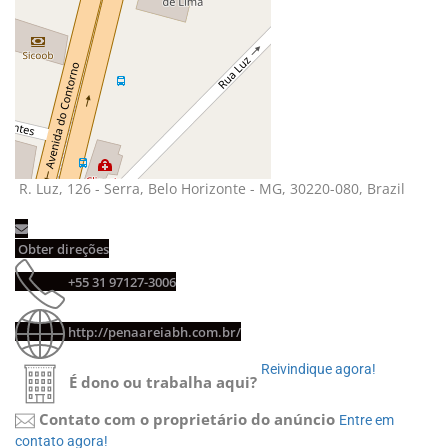
R. Luz, 126 - Serra, Belo Horizonte - MG, 30220-080, Brazil
Obter direções
+55 31 97127-3006
http://penaareiabh.com.br/
Reivindique agora!
É dono ou trabalha aqui?
Contato com o proprietário do anúncio
Entre em
contato agora!