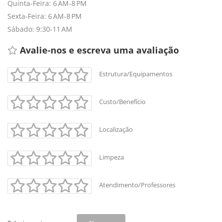
Quinta-Feira: 6 AM-8 PM
Sexta-Feira: 6 AM-8 PM
+
-
Sábado: 9:30-11 AM
Leaflet
Avalie-nos e escreva uma avaliação
Estrutura/Equipamentos
Custo/Benefício
Localização
Limpeza
Atendimento/Professores