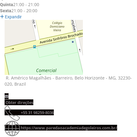
21:00 - 21:00
Quinta
21:00 - 20:00
Sexta
Expandir
R. Américo Magalhães - Barreiro, Belo Horizonte - MG, 32230-
020, Brazil
Obter direções 
+55 31 98259-8036 
https://www.paredaoacademiadegoleiros.com.br/