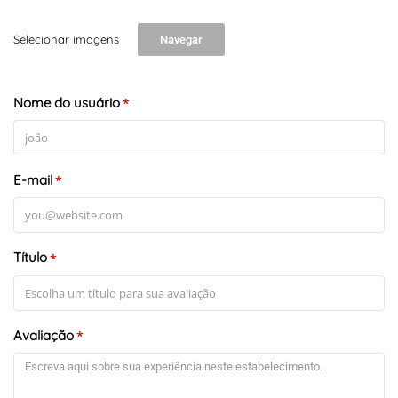
Selecionar imagens
Navegar
+
-
Nome do usuário
Leaflet
*
E-mail
*
Título
*
Avaliação
*