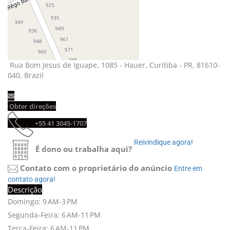
Rua Bom Jesus de Iguape, 1085 - Hauer, Curitiba - PR, 81610-
040, Brazil
Obter direções 
+55 41 3045-1707 
Reivindique agora! 
É dono ou trabalha aqui?
Contato com o proprietário do anúncio
Entre em 
contato agora!
Descrição
Domingo: 9 AM-3 PM
Segunda-Feira: 6 AM-11 PM
Terça-Feira: 6 AM-11 PM