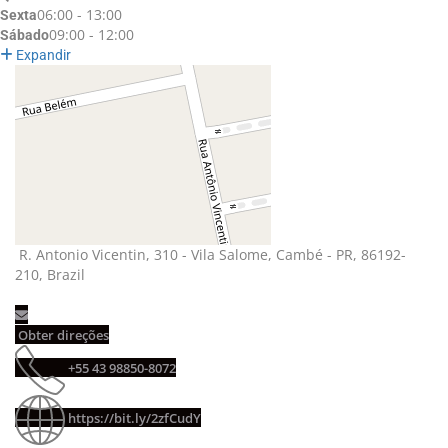
06:00 - 13:00
Sexta
09:00 - 12:00
Sábado
Expandir
R. Antonio Vicentin, 310 - Vila Salome, Cambé - PR, 86192-
210, Brazil
Obter direções 
+55 43 98850-8072 
https://bit.ly/2zfCudY