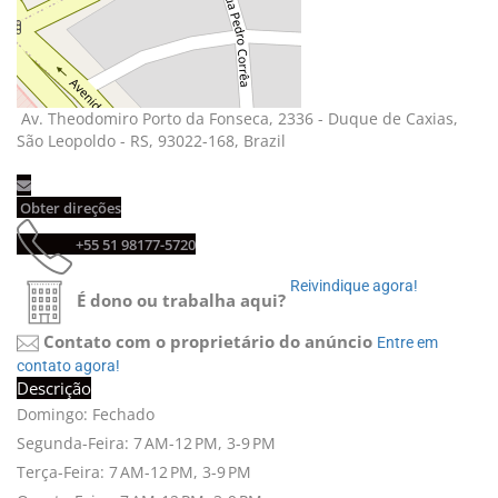
Av. Theodomiro Porto da Fonseca, 2336 - Duque de Caxias, 
São Leopoldo - RS, 93022-168, Brazil
Obter direções 
+55 51 98177-5720 
Reivindique agora! 
É dono ou trabalha aqui?
Contato com o proprietário do anúncio
Entre em 
contato agora!
Descrição
Domingo: Fechado
Segunda-Feira: 7 AM-12 PM, 3-9 PM
Terça-Feira: 7 AM-12 PM, 3-9 PM