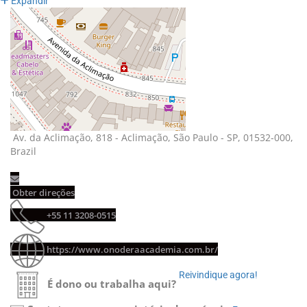
Expandir
Av. da Aclimação, 818 - Aclimação, São Paulo - SP, 01532-000, 
Brazil
Obter direções 
+55 11 3208-0515 
https://www.onoderaacademia.com.br/
Reivindique agora! 
É dono ou trabalha aqui?