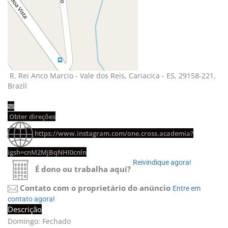
R. Rei Anco Marcio - Vale dos Reis, Cariacica - ES, 29158-221, 
Brazil
Obter direções 
https://www.instagram.com/one.cross.academia?
igsh=cnM2MjBqNHI0cnln
Reivindique agora! 
É dono ou trabalha aqui?
Contato com o proprietário do anúncio
Entre em 
contato agora!
Descrição
Domingo: Fechado