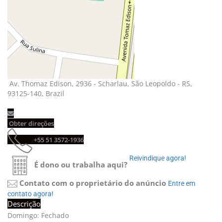
Av. Thomaz Edison, 2936 - Scharlau, São Leopoldo - RS, 
93125-140, Brazil
Obter direções 
+55 51 3572-1936 
Reivindique agora! 
É dono ou trabalha aqui?
Contato com o proprietário do anúncio
Entre em 
contato agora!
Descrição
Domingo: Fechado