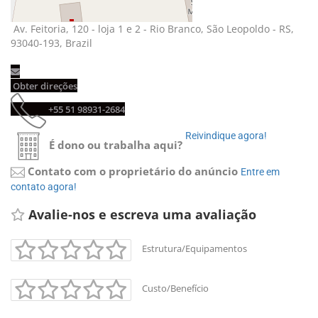
Av. Feitoria, 120 - loja 1 e 2 - Rio Branco, São Leopoldo - RS, 
93040-193, Brazil
Obter direções 
+55 51 98931-2684 
Reivindique agora! 
É dono ou trabalha aqui?
Contato com o proprietário do anúncio
Entre em 
contato agora!
Avalie-nos e escreva uma avaliação 
Estrutura/Equipamentos
Custo/Benefício