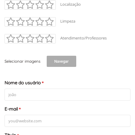
Localização
Limpeza
Atendimento/Professores
+
-
Selecionar imagens
Navegar
Leaflet
Nome do usuário
*
E-mail
*