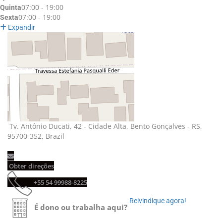
07:00 - 19:00
Quinta
07:00 - 19:00
Sexta
Expandir
Tv. Antônio Ducati, 42 - Cidade Alta, Bento Gonçalves - RS, 
95700-352, Brazil
Obter direções 
+55 54 99988-8225 
Reivindique agora! 
É dono ou trabalha aqui?